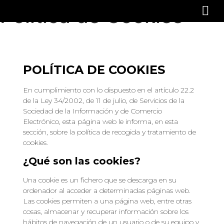
Política de Cookies
POLÍTICA DE COOKIES
En cumplimiento con lo dispuesto en el artículo 22.2
de la Ley 34/2002, de 11 de julio, de Servicios de la
Sociedad de la Información y de Comercio
Electrónico, esta página web le informa, en esta
sección, sobre la política de recogida y tratamiento de
cookies.
¿Qué son las cookies?
Una cookie es un fichero que se descarga en su
ordenador al acceder a determinadas páginas web.
Las cookies permiten a una página web, entre otras
cosas, almacenar y recuperar información sobre los
hábitos de navegación de un usuario o de su equipo y,