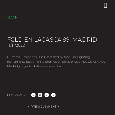
< BACK
FCLD EN LAGASCA 99, MADRID
11/11/2020
Nuestras luminarias Duell Recessed by Modular Lighting
Instruments lucirán en la promoción de viviendas más exclusiva de
Madrid, proyecto de Rafael de la-Hoz.
COMPARTIR
< PREVIOUS /
NEXT >