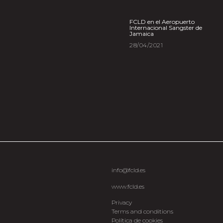
FCLD en el Aeropuerto
Internacional Sangster de
Jamaica
28/04/2021
info@fcld.es
www.fcld.es
Privacy
Terms and conditions
Política de cookies