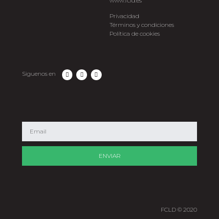
www.fcld.es
Privacidad
Términos y condiciones
Política de cookies
Siguenos en
ENVIAR
FCLD © 2020