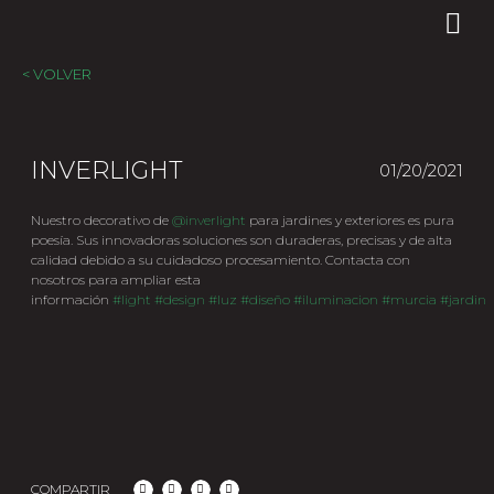
< VOLVER
INVERLIGHT
01/20/2021
Nuestro decorativo de
@inverlight
para jardines y exteriores es pura
poesía. Sus innovadoras soluciones son duraderas, precisas y de alta
calidad debido a su cuidadoso procesamiento. Contacta con
nosotros para ampliar esta
información
#light
#design
#luz
#diseño
#iluminacion
#murcia
#jardin
COMPARTIR