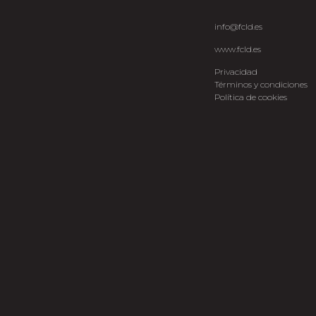
info@fcld.es
www.fcld.es
Privacidad
Términos y condiciones
Política de cookies