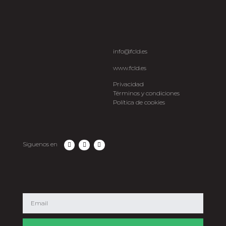
info@fcld.es
www.fcld.es
Privacidad
Términos y condiciones
Política de cookies
Siguenos en