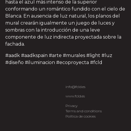
hasta el azul más intenso de la superior
conformando un romántico fundido con el cielo de
Blanca. En ausencia de luz natural, los planos del
mural crearán igualmente un juego de luces y
sombras con la introducción de una leve
componente de luz indirecta proyectada sobre la
fachada.
#aadk #aadkspain #arte #murales #light #luz
#diseño #iluminacion #ecoproyecta #fcld
info@fcld.es
www.fcld.es
Privacy
Terms and conditions
Política de cookies