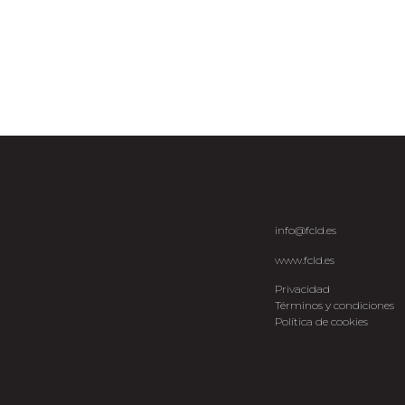
info@fcld.es
www.fcld.es
Privacidad
Términos y condiciones
Política de cookies